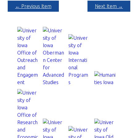
← Previous Item
Next Item →